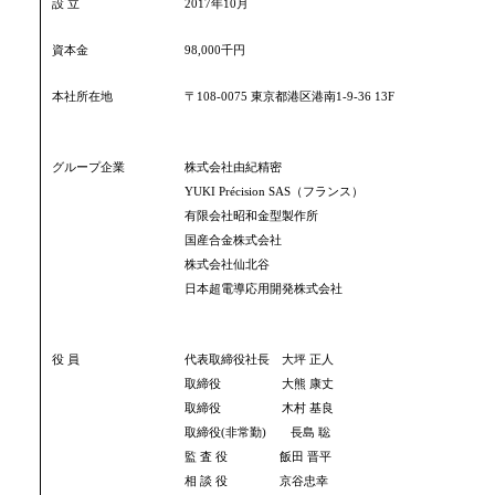
設 立
2017年10月
資本金
98,000千円
本社所在地
〒108-0075 東京都港区港南1-9-36 13F
グループ企業
株式会社由紀精密
YUKI Précision SAS（フランス）
有限会社昭和金型製作所
国産合金株式会社
株式会社仙北谷
日本超電導応用開発株式会社
役 員
代表取締役社長 大坪 正人
取締役 大熊 康丈
取締役 木村 基良
取締役(非常勤) 長島 聡
監 査 役 飯田 晋平
相 談 役 京谷忠幸