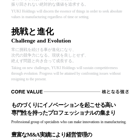
振り回されない絶対的な価値を追求する。
YUKI Holdings will discern the essence of things in order to seek absolute
values in manufacturing regardless of time or setting.
挑戦と進化
Challenge and Evolution
常に挑戦を続ける事が進化になり、
次代の競争力になる。現状を良しとせず、
絶えず問題と向き合って成長する。
Taking on new challenges, YUKI Holdings will sustain competitiveness
through evolution. Progress will be attained by confronting issues without
resigning to the present.
ものづくりにイノベーションを起こせる高い
専門性を持ったプロフェッショナルの集まり
Professional group of specialists who can make innovations in manufacturing.
豊富なM&A実績により経営管理の