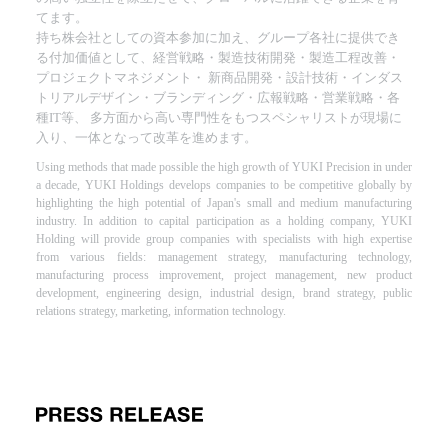
てます。
持ち株会社としての資本参加に加え、グループ各社に提供でき
る付加価値として、経営戦略・製造技術開発・製造工程改善・
プロジェクトマネジメント・
新商品開発・設計技術・インダス
トリアルデザイン・ブランディング・広報戦略・営業戦略・各
種IT等、
多方面から高い専門性をもつスペシャリストが現場に
入り、一体となって改革を進めます。
Using methods that made possible the high growth of YUKI Precision in under
a decade, YUKI Holdings develops companies to be competitive globally by
highlighting the high potential of Japan's small and medium manufacturing
industry. In addition to capital participation as a holding company, YUKI
Holding will provide group companies with specialists with high expertise
from various fields: management strategy, manufacturing technology,
manufacturing process improvement, project management, new product
development, engineering design, industrial design, brand strategy, public
relations strategy, marketing, information technology.