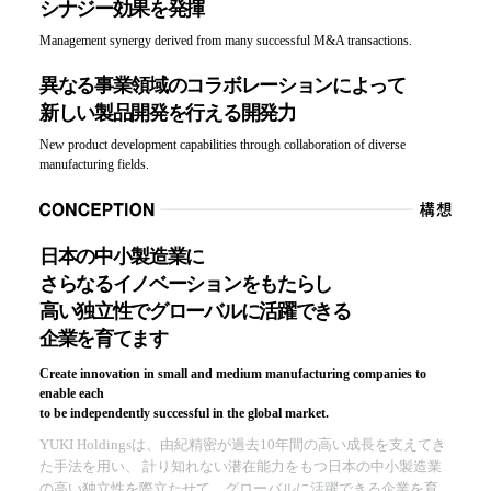
シナジー効果を発揮
Management synergy derived from many successful M&A transactions.
異なる事業領域のコラボレーションによって
新しい製品開発を行える開発力
New product development capabilities through collaboration of diverse
manufacturing fields.
日本の中小製造業に
さらなるイノベーションをもたらし
高い独立性でグローバルに活躍できる
企業を育てます
Create innovation in small and medium manufacturing companies to
enable each
to be independently successful in the global market.
YUKI Holdingsは、由紀精密が過去10年間の高い成長を支えてき
た手法を用い、
計り知れない潜在能力をもつ日本の中小製造業
の高い独立性を際立たせて、グローバルに活躍できる企業を育