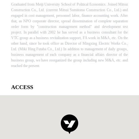
Graduated from Meiji University School of Political Economics. Joined Mitsui
Construction Co., Ltd. (current Mitsui Sumitomo Construction Co., Ltd.) and
engaged in cost management, personnel labor, finance accounting work. After
that, as NPO corporate director, spread dissemination of complete separation
order form by "construction management method" and development test
project. In parallel with 2002 he has served as a business consultant for the
VTC group as a business revitalization support, FA work in M&A, etc. On the
other hand, since he took office as Director of Mingxing Electric Works Co.,
Ltd. (Miki Hing Futaba Co., Ltd.) In addition to management of daily groups,
business management of each company as a financial affairs director of the
business group, we have reorganized the group including new M&A, etc. and
reached the present.
ACCESS