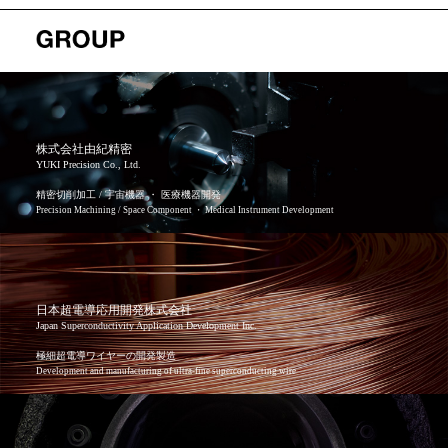
株式会社由紀精密
YUKI Precision Co., Ltd.
精密切削加工 / 宇宙機器 ・ 医療機器開発
Precision Machining / Space Component ・ Medical Instrument Development
日本超電導応用開発株式会社
Japan Superconductivity Application Development Inc.
極細超電導ワイヤーの開発製造
Development and manufacturing of ultra-fine superconducting wire