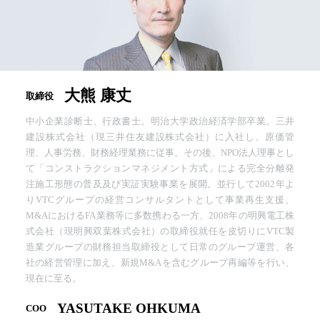
大熊 康丈
取締役
中小企業診断士、行政書士。明治大学政治経済学部卒業。三井
建設株式会社（現三井住友建設株式会社）に入社し、原価管
理、人事労務、財務経理業務に従事。その後、NPO法人理事とし
て「コンストラクションマネジメント方式」による完全分離発
注施工形態の普及及び実証実験事業を展開。並行して2002年よ
りVTCグループの経営コンサルタントとして事業再生支援、
M&AにおけるFA業務等に多数携わる一方、2008年の明興電工株
式会社（現明興双葉株式会社）の取締役就任を皮切りにVTC製
造業グループの財務担当取締役として日常のグループ運営、各
社の経営管理に加え、新規M&Aを含むグループ再編等を行い、
現在に至る。
YASUTAKE OHKUMA
COO