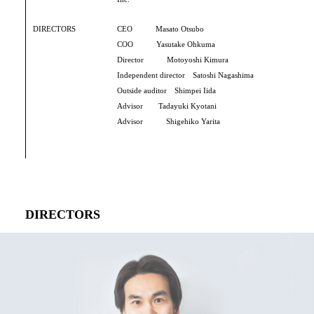
DIRECTORS
CEO Masato Otsubo
COO Yasutake Ohkuma
Director Motoyoshi Kimura
Independent director Satoshi Nagashima
Outside auditor Shimpei Iida
Advisor Tadayuki Kyotani
Advisor Shigehiko Yarita
DIRECTORS