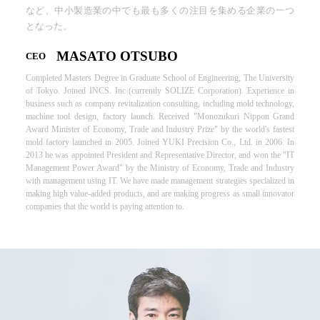
など、中小製造業の中でも最も多くの注目を集める企業の一つ
となった。
MASATO OTSUBO
CEO
Completed Masters Degree in Graduate School of Engineering, The University
of Tokyo. Joined INCS. Inc (currently SOLIZE Corporation). Experience in
business such as company revitalization consulting, including mold technology,
machine tool design, factory launch. Received "Monozukuri Nippon Grand
Award Minister of Economy, Trade and Industry Prize" by the world's fastest
mold factory launched in 2005. Joined YUKI Precision Co., Ltd. in 2006. In
2013 he was appointed President and Representative Director, and won the "IT
Management Power Award" by the Ministry of Economy, Trade and Industry
with management using IT. We have made management strategies specialized in
making high value-added products, and are making progress as small innovator
companies that the world is paying attention to.