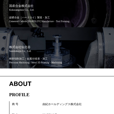
国産合金株式会社
Kokusangokin Co., Ltd.
超硬合金［ハードロイ］製造・加工
Cemented Carbide [HARDLOY] Manufacture・Tool Forming
株式会社仙北谷
Sembokuya Co., Ltd.
精密切削加工 / 金属3D造形・加工
Precision Machining / Metal 3D Printing・Machining
PROFILE
商 号
由紀ホールディングス株式会社