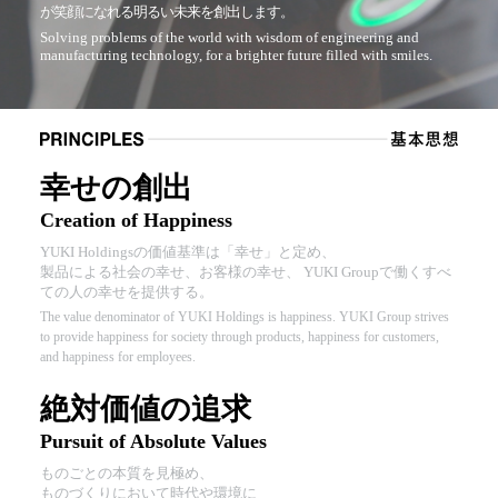
が笑顔になれる明るい未来を創出します。
Solving problems of the world with wisdom of engineering and
manufacturing technology, for a brighter future filled with smiles.
幸せの創出
Creation of Happiness
YUKI Holdingsの価値基準は「幸せ」と定め、
製品による社会の幸せ、お客様の幸せ、 YUKI Groupで働くすべ
ての人の幸せを提供する。
The value denominator of YUKI Holdings is happiness. YUKI Group strives
to provide happiness for society through products, happiness for customers,
and happiness for employees.
絶対価値の追求
Pursuit of Absolute Values
ものごとの本質を見極め、
ものづくりにおいて時代や環境に