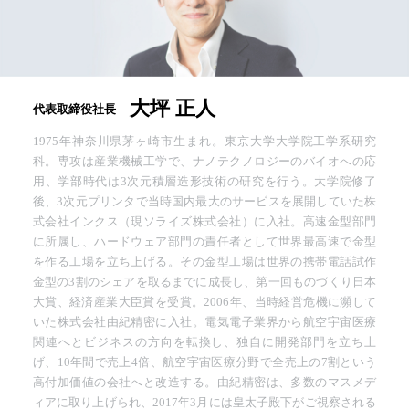
大坪 正人
代表取締役社長
1975年神奈川県茅ヶ崎市生まれ。東京大学大学院工学系研究
科。専攻は産業機械工学で、ナノテクノロジーのバイオへの応
用、学部時代は3次元積層造形技術の研究を行う。大学院修了
後、3次元プリンタで当時国内最大のサービスを展開していた株
式会社インクス（現ソライズ株式会社）に入社。高速金型部門
に所属し、ハードウェア部門の責任者として世界最高速で金型
を作る工場を立ち上げる。その金型工場は世界の携帯電話試作
金型の3割のシェアを取るまでに成長し、第一回ものづくり日本
大賞、経済産業大臣賞を受賞。2006年、当時経営危機に瀕して
いた株式会社由紀精密に入社。電気電子業界から航空宇宙医療
関連へとビジネスの方向を転換し、独自に開発部門を立ち上
げ、10年間で売上4倍、航空宇宙医療分野で全売上の7割という
高付加価値の会社へと改造する。由紀精密は、多数のマスメデ
ィアに取り上げられ、2017年3月には皇太子殿下がご視察される