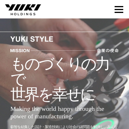
ものづくりの力
で
世界を幸せに
Making the world happy through the
power of manufacturing.
叡智を結集した設計・製造技術により社会の諸問題を解決し、みんな