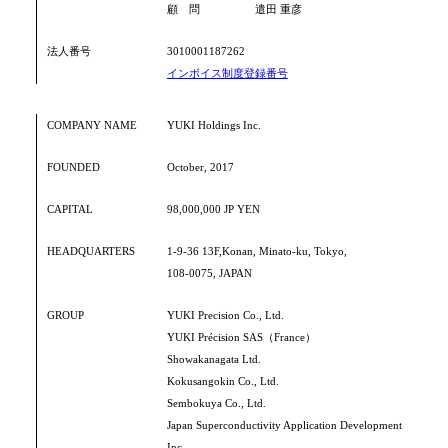
顧 問 遣田 重彦
法人番号
3010001187262
インボイス制度登録番号
COMPANY NAME
YUKI Holdings Inc.
FOUNDED
October, 2017
CAPITAL
98,000,000 JP YEN
HEADQUARTERS
1-9-36 13F,Konan, Minato-ku, Tokyo,
108-0075, JAPAN
GROUP
YUKI Precision Co., Ltd.
YUKI Précision SAS（France）
Showakanagata Ltd.
Kokusangokin Co., Ltd.
Sembokuya Co., Ltd.
Japan Superconductivity Application Development
Inc.